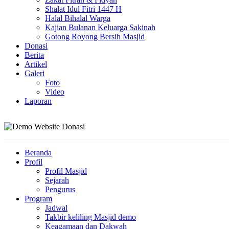
Shalat Idul Fitri 1447 H
Halal Bihalal Warga
Kajian Bulanan Keluarga Sakinah
Gotong Royong Bersih Masjid
Donasi
Berita
Artikel
Galeri
Foto
Video
Laporan
Beranda
Profil
Profil Masjid
Sejarah
Pengurus
Program
Jadwal
Takbir keliling Masjid demo
Keagamaan dan Dakwah