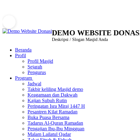
Demo Website Donasi sedang membuka prog
DEMO WEBSITE DONAS
Deskripsi / Slogan Masjid Anda
Beranda
Profil
Profil Masjid
Sejarah
Pengurus
Program
Jadwal
Takbir keliling Masjid demo
Keagamaan dan Dakwah
Kajian Subuh Rutin
Peringatan Isra Miraj 1447 H
Pesantren Kilat Ramadan
Buka Puasa Bersama
Tadarus Al-Quran Ramadan
Pengajian Ibu-Ibu Mingguan
Malam Lailatul Qadar
Zakat Fitrah & Fidyah