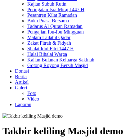
Kajian Subuh Rutin
Peringatan Isra Miraj 1447 H
Pesantren Kilat Ramadan
Buka Puasa Bersama
Tadarus Al-Quran Ramadan
Pengajian Ibu-Ibu Mingguan
Malam Lailatul Qadar
Zakat Fitrah & Fidyah
Shalat Idul Fitri 1447 H
Halal Bihalal Warga
Kajian Bulanan Keluarga Sakinah
Gotong Royong Bersih Masjid
Donasi
Berita
Artikel
Galeri
Foto
Video
Laporan
Takbir keliling Masjid demo