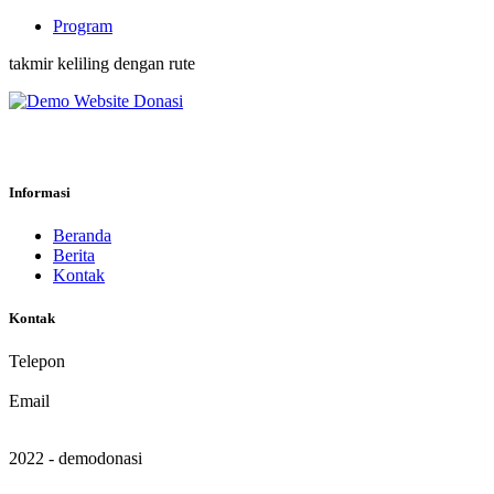
Program
takmir keliling dengan rute
Kabupaten Temanggung
Informasi
Beranda
Berita
Kontak
Kontak
Telepon
081575577959
Email
demo@emasjid.id
2022 - demodonasi