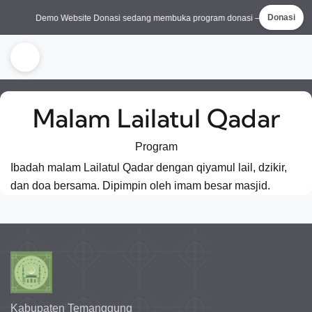
Demo Website Donasi sedang membuka program donasi —
mari bantu
Donasi
Malam Lailatul Qadar
Program
Ibadah malam Lailatul Qadar dengan qiyamul lail, dzikir,
dan doa bersama. Dipimpin oleh imam besar masjid.
Kabupaten Temanggung