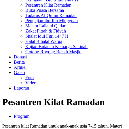
Pesantren Kilat Ramadan
Buka Puasa Bersama
Tadarus Al-Quran Ramadan
Pengajian Ibu-Ibu Mingguan
Malam Lailatul Qadar
Zakat Fitrah & Fidyah
Shalat Idul Fitri 1447 H
Halal Bihalal Warga
Kajian Bulanan Keluarga Sakinah
Gotong Royong Bersih Masjid
Donasi
Berita
Artikel
Galeri
Foto
Video
Laporan
Pesantren Kilat Ramadan
Program
Pesantren kilat Ramadan untuk anak-anak usia 7-15 tahun. Materi