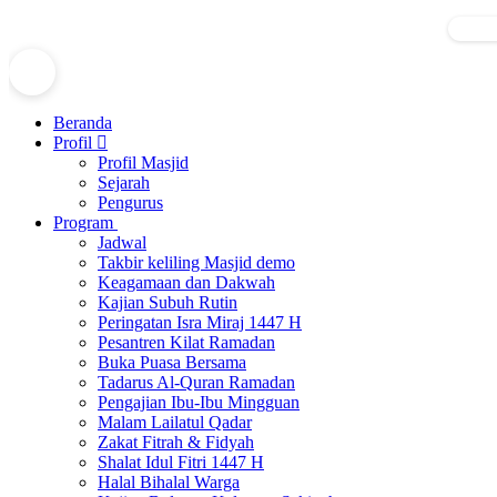
Demo Website Donasi sedang membuka program donasi —
mari bantu sesama
Demo Website Donasi sedang membuka pr
Donas
Beranda
Profil
Profil Masjid
Sejarah
Pengurus
Program
Jadwal
Takbir keliling Masjid demo
Keagamaan dan Dakwah
Kajian Subuh Rutin
Peringatan Isra Miraj 1447 H
Pesantren Kilat Ramadan
Buka Puasa Bersama
Tadarus Al-Quran Ramadan
Pengajian Ibu-Ibu Mingguan
Malam Lailatul Qadar
Zakat Fitrah & Fidyah
Shalat Idul Fitri 1447 H
Halal Bihalal Warga