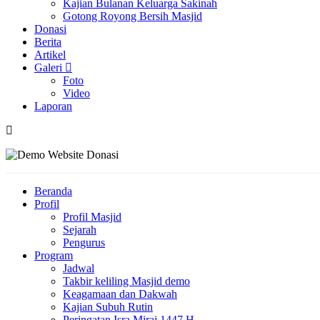
Kajian Bulanan Keluarga Sakinah
Gotong Royong Bersih Masjid
Donasi
Berita
Artikel
Galeri
Foto
Video
Laporan
Beranda
Profil
Profil Masjid
Sejarah
Pengurus
Program
Jadwal
Takbir keliling Masjid demo
Keagamaan dan Dakwah
Kajian Subuh Rutin
Peringatan Isra Miraj 1447 H