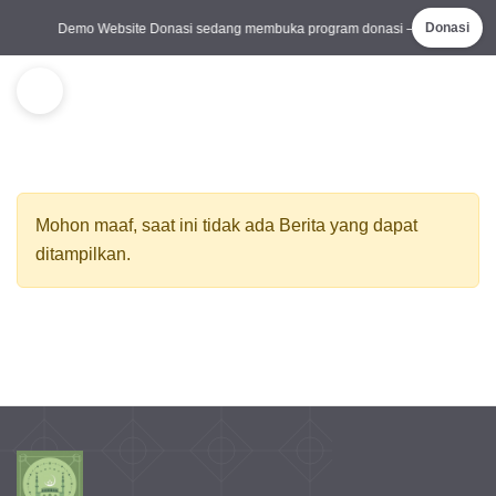
Demo Website Donasi sedang membuka program donasi —
mari bantu
Donasi
Mohon maaf, saat ini tidak ada Berita yang dapat
ditampilkan.